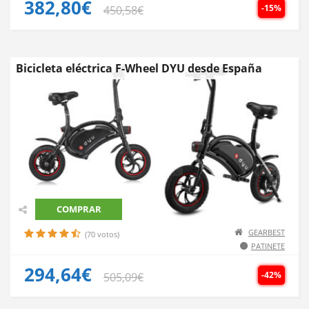
382,80€
-15%
450,58€
Bicicleta eléctrica F-Wheel DYU desde España
COMPRAR
GEARBEST
(70 votos)
PATINETE
294,64€
-42%
505,09€