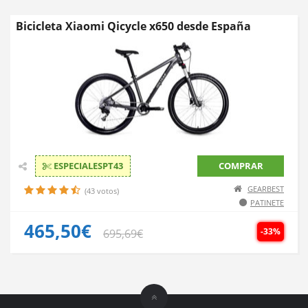
Bicicleta Xiaomi Qicycle x650 desde España
ESPECIALESPT43
COMPRAR
GEARBEST
(43 votos)
PATINETE
465,50€
-33%
695,69€