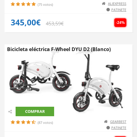
ALIEXPRESS
(75 votos)
PATINETE
345,00€
-24%
453,59€
Bicicleta eléctrica F-Wheel DYU D2 (Blanco)
COMPRAR
GEARBEST
(87 votos)
PATINETE