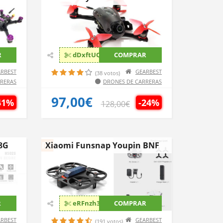
R
dDxftUQi
COMPRAR
RBEST
GEARBEST
(38 votos)
RRERAS
DRONES DE CARRERAS
97,00€
41%
-24%
128,00€
8G
Xiaomi Funsnap Youpin BNF
R
eRFnzh3V
COMPRAR
RBEST
GEARBEST
(191 votos)