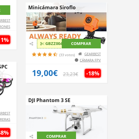
Minicámara Siroflo
R
RBEST
RONES
11%
GBZZ004
COMPRAR
GEARBEST
(33 votos)
CÁMARA FPV
SPC
19,00€
-18%
23,23€
DJI Phantom 3 SE
RBEST
RRERAS
48%
COMPRAR