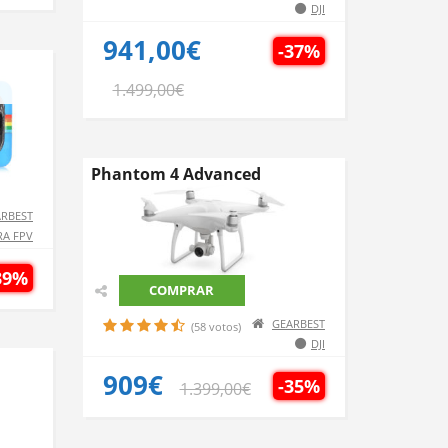
DJI
941,00€
-37%
1.499,00€
Phantom 4 Advanced
RBEST
A FPV
39%
COMPRAR
GEARBEST
(58 votos)
DJI
909€
-35%
1.399,00€