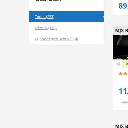
89
Todas (233)
Ofertas (119)
MJX 
Cupones descuento (114)
11
19
MJX B