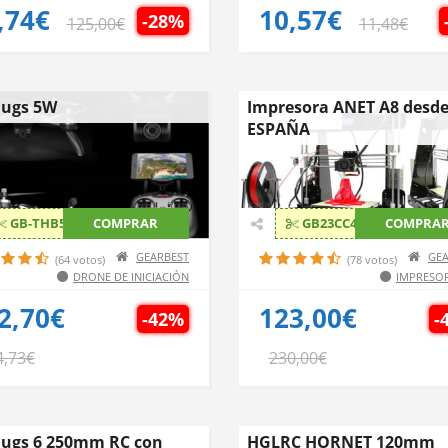
,74€
10,57€
-28%
125,00€
11,48€
Bugs 5W
Impresora ANET A8 desd
ESPAÑA
GB-THB5WMJX
COMPRAR
GB23CC4
COMPRA
GEARBEST
GEA
(64 votos)
(78 votos)
DRONE DE INICIACIÓN
IMPRESO
2,70€
123,00€
-42%
-
4,73€
230,00€
ugs 6 250mm RC con
HGLRC HORNET 120mm