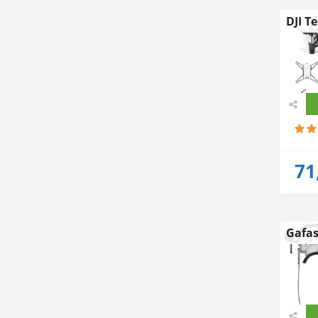
DJI Te
71
Gafas