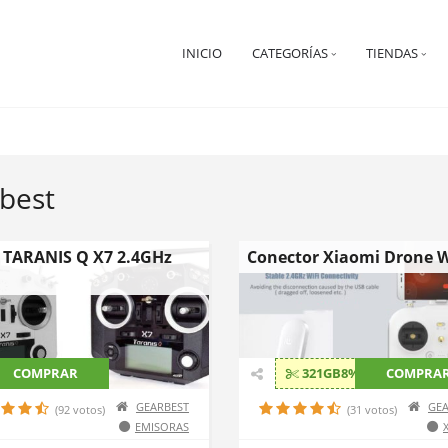
INICIO
CATEGORÍAS
TIENDAS
best
 TARANIS Q X7 2.4GHz
Conector Xiaomi Drone W
COMPRAR
321GB8%OFF
COMPRA
GEARBEST
GEA
(92 votos)
(31 votos)
EMISORAS