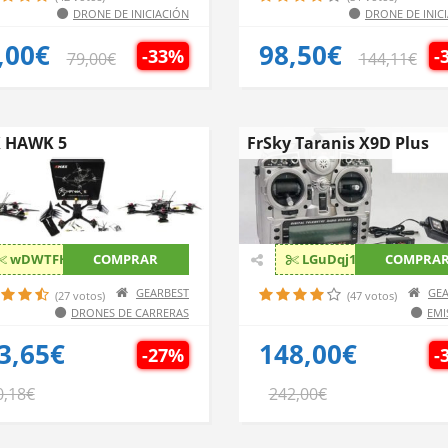
DRONE DE INICIACIÓN
DRONE DE INIC
,00€
98,50€
-33%
-
79,00€
144,11€
 HAWK 5
FrSky Taranis X9D Plus
wDWTFH7W
COMPRAR
LGuDqj18
COMPRA
GEARBEST
GEA
(27 votos)
(47 votos)
DRONES DE CARRERAS
EMI
3,65€
148,00€
-27%
-
0,18€
242,00€