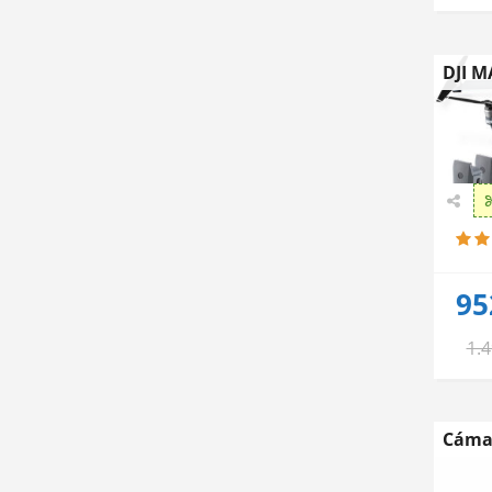
DJI 
95
1.
Cámar