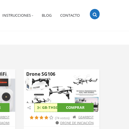
INSTRUCCIONES
BLOG
CONTACTO
iFi
Drone SG106
R
GB-THSG106
COMPRAR
RBEST
GEARBEST
(74 votos)
XIAOMI
DRONE DE INICIACIÓN