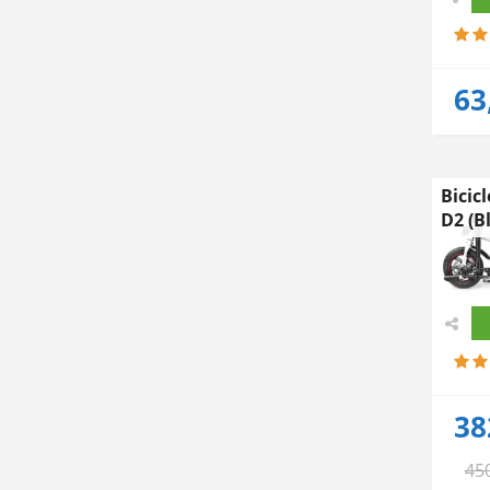
63
Bicic
D2 (B
38
45