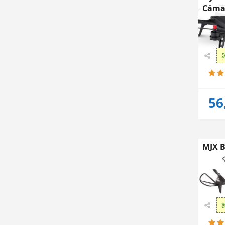
Cáma
56
MJX B