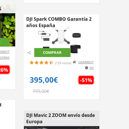
S
DJI Spark COMBO Garantía 2
años España
R
RBEST
COMPRAR
SORAS
GEARBEST
(129 votos)
DJI
26%
395,00€
-51%
799,00€
H
DJI Mavic 2 ZOOM envío desde
Europa