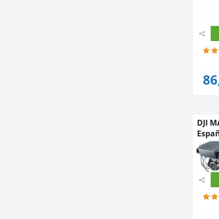
86
DJI M
Espa