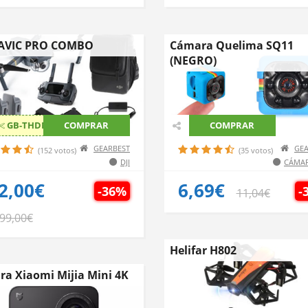
MAVIC PRO COMBO
Cámara Quelima SQ11
(NEGRO)
GB-THDMPT
COMPRAR
COMPRAR
GEARBEST
GEA
(152 votos)
(35 votos)
DJI
CÁMAR
2,00€
6,69€
-36%
-
11,04€
499,00€
Helifar H802
a Xiaomi Mijia Mini 4K