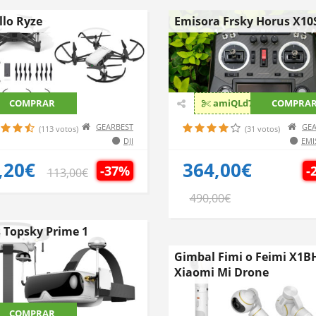
llo Ryze
Emisora Frsky Horus X10
COMPRAR
amiQLd7T
COMPRA
GEARBEST
GEA
(113 votos)
(31 votos)
DJI
EMI
,20€
364,00€
-37%
-
113,00€
490,00€
 Topsky Prime 1
Gimbal Fimi o Feimi X1B
Xiaomi Mi Drone
COMPRAR