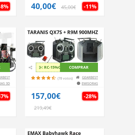
40,00€
-8%
-11%
45,00€
e
TARANIS QX7S + R9M 900MHZ
R
RC-15%OFF
COMPRAR
RBEST
GEARBEST
(78 votos)
RAS 3D
EMISORAS
157,00€
47%
-28%
219,49€
EMAX Babyhawk Race