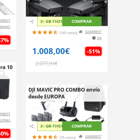
RBEST
GB-THZOOM2
COMPRAR
 MANO
GEARBEST
(145 votos)
DJI
47%
1.008,00€
-51%
2.077,91€
ora 10
DJI MAVIC PRO COMBO envío
desde EUROPA
RBEST
SORAS
GB-THDMPT
COMPRAR
40%
GEARBEST
(75 votos)