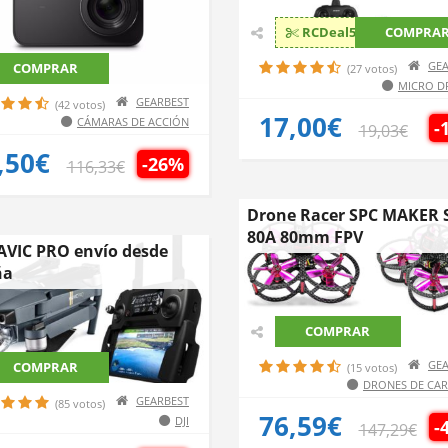
RCDeal59
COMPRA
GEA
COMPRAR
(27 votos)
MICRO D
GEARBEST
(42 votos)
17,00€
CÁMARAS DE ACCIÓN
-
19,03€
,50€
-26%
116,33€
Drone Racer SPC MAKER 
80A 80mm FPV
AVIC PRO envío desde
ña
COMPRAR
GEA
COMPRAR
(15 votos)
DRONES DE CA
GEARBEST
(85 votos)
76,59€
DJI
-
147,29€