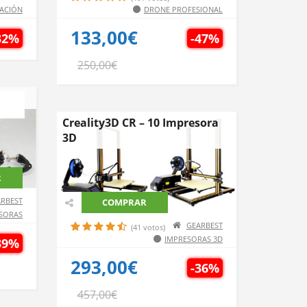
IACIÓN
DRONE PROFESIONAL
133,00€
32%
-47%
250,00€
Creality3D CR – 10 Impresora
3D
R
RBEST
COMPRAR
SORAS
GEARBEST
(41 votos)
IMPRESORAS 3D
39%
293,00€
-36%
457,00€