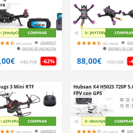
ra
JVmAyCUK
COMPRAR
jNYTOfqm
COMPRA
GEARBEST
GEA
(63 votos)
(62 votos)
DRONE DE INICIACIÓN
DRONES DE CA
,00€
88,00€
-62%
-
145,79€
150,16€
ugs 3 Mini RTF
Hubsan X4 H502S 720P 5.
FPV con GPS
eZFtVPsq
COMPRAR
4NmVyWkI
COMPRA
GEARBEST
GEA
(42 votos)
(31 votos)