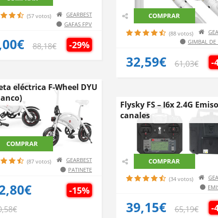
GEARBEST
COMPRAR
(57 votos)
GAFAS FPV
GEA
(88 votos)
,00€
GIMBAL DE
-29%
88,18€
32,59€
-
61,03€
leta eléctrica F-Wheel DYU
lanco)
Flysky FS – I6x 2.4G Emis
canales
COMPRAR
GEARBEST
COMPRAR
(87 votos)
PATINETE
GEA
(34 votos)
2,80€
EMI
-15%
39,15€
-
0,58€
65,19€