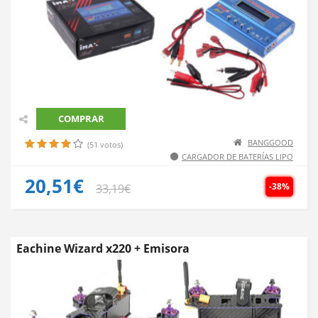
COMPRAR
BANGGOOD
(51 votos)
CARGADOR DE BATERÍAS LIPO
20,51€
-38%
33,19€
Eachine Wizard x220 + Emisora