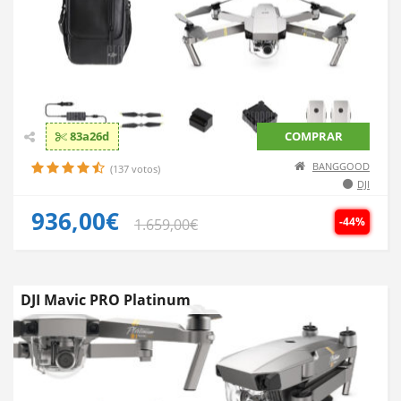
83a26d
COMPRAR
BANGGOOD
(137 votos)
DJI
936,00€
-44%
1.659,00€
DJI Mavic PRO Platinum