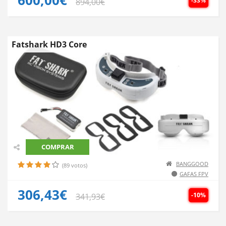
-33%
894,00€
Fatshark HD3 Core
COMPRAR
BANGGOOD
(89 votos)
GAFAS FPV
306,43€
-10%
341,93€