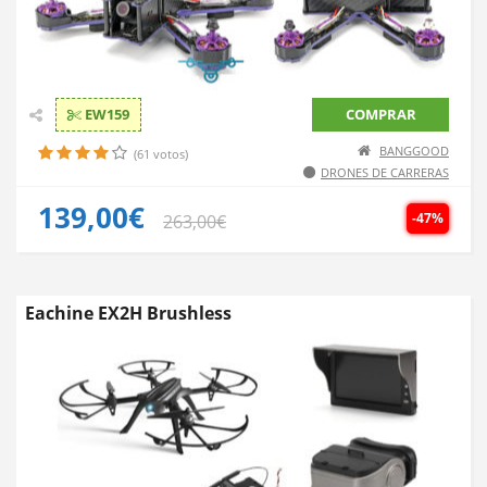
EW159
COMPRAR
BANGGOOD
(61 votos)
DRONES DE CARRERAS
139,00€
-47%
263,00€
Eachine EX2H Brushless