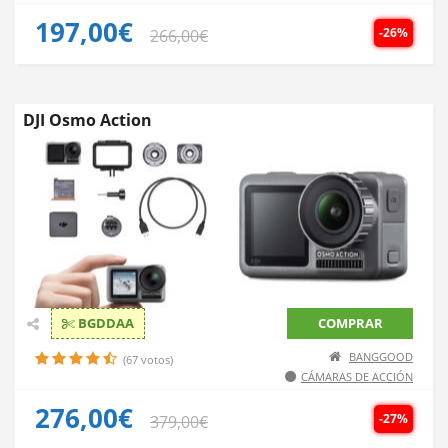
197,00€
-26%
266,00€
DJI Osmo Action
BGDDAA
COMPRAR
BANGGOOD
(67 votos)
CÁMARAS DE ACCIÓN
276,00€
-27%
379,00€