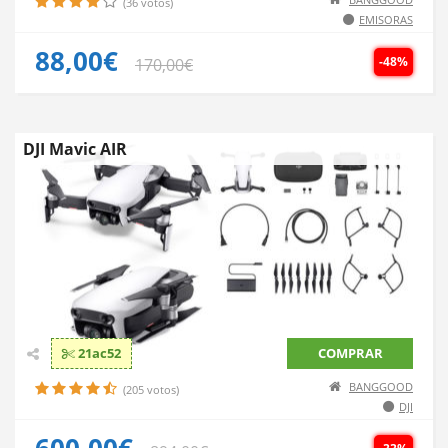
(36 votos)
EMISORAS
88,00€
-48%
170,00€
DJI Mavic AIR
21ac52
COMPRAR
BANGGOOD
(205 votos)
DJI
600,00€