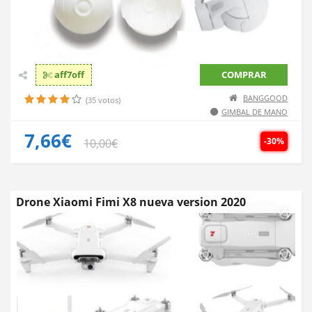
aff7off
COMPRAR
BANGGOOD
(35 votos)
GIMBAL DE MANO
7,66€
-30%
10,00€
Drone Xiaomi Fimi X8 nueva version 2020