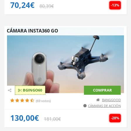
70,24€
-13%
80,39€
CÁMARA INSTA360 GO
BGINGO60
COMPRAR
BANGGOOD
(69 votos)
CÁMARAS DE ACCIÓN
130,00€
-28%
181,00€