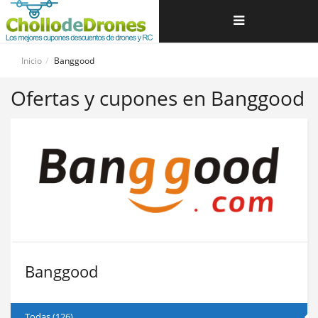
Navegación
de
Inicio
Banggood
palanca
Ofertas y cupones en Banggood
Banggood
Todas (126)