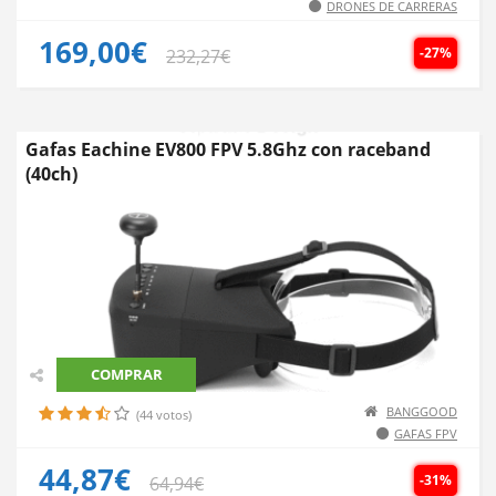
DRONES DE CARRERAS
169,00€
-27%
232,27€
Gafas Eachine EV800 FPV 5.8Ghz con raceband
(40ch)
COMPRAR
BANGGOOD
(44 votos)
GAFAS FPV
44,87€
-31%
64,94€