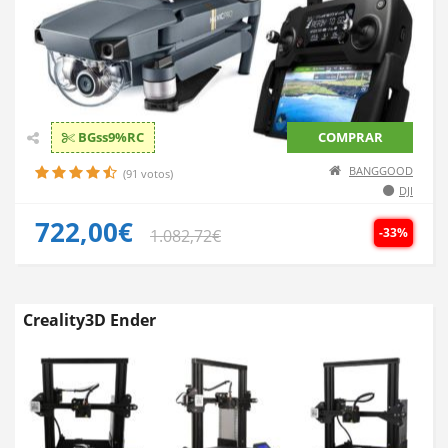
BGss9%RC
COMPRAR
BANGGOOD
(91 votos)
DJI
722,00€
-33%
1.082,72€
Creality3D Ender