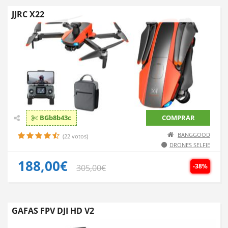
JJRC X22
BGb8b43c
COMPRAR
BANGGOOD
(22 votos)
DRONES SELFIE
188,00€
-38%
305,00€
GAFAS FPV DJI HD V2