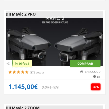
DJI Mavic 2 PRO
01fba4
COMPRAR
BANGGOOD
(172 votos)
DJI
1.145,00€
-49%
2.251,07€
DJI Mavic 2 ZOOM