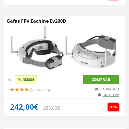
Gafas FPV Eachine Ev200D
f62884
COMPRAR
BANGGOOD
(55 votos)
GAFAS FPV
242,00€
-15%
285,82€