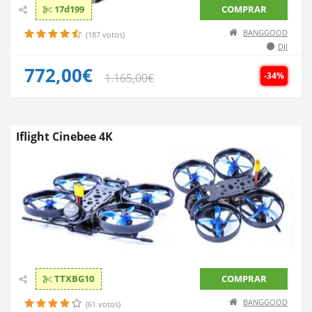
17d199
COMPRAR
BANGGOOD
(187 votos)
DJI
772,00€
-34%
1.165,00€
Iflight Cinebee 4K
TTXBG10
COMPRAR
BANGGOOD
(61 votos)