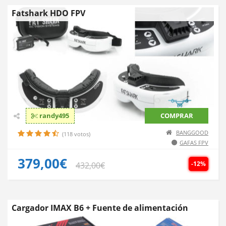
Fatshark HDO FPV
randy495
COMPRAR
BANGGOOD
(118 votos)
GAFAS FPV
379,00€
-12%
432,00€
Cargador IMAX B6 + Fuente de alimentación