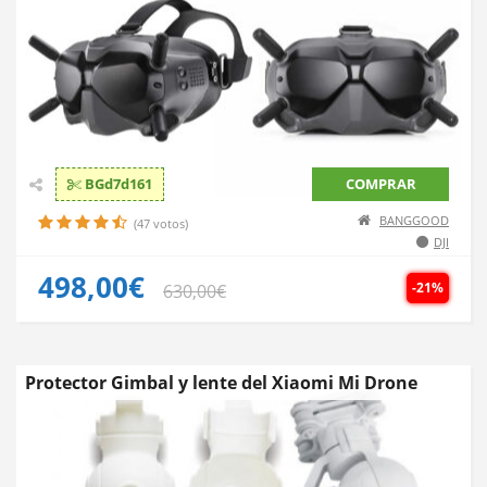
BGd7d161
COMPRAR
BANGGOOD
(47 votos)
DJI
498,00€
-21%
630,00€
Protector Gimbal y lente del Xiaomi Mi Drone