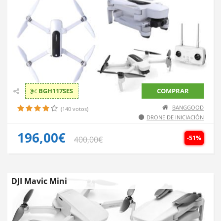
BGH117SES
COMPRAR
BANGGOOD
(140 votos)
DRONE DE INICIACIÓN
196,00€
-51%
400,00€
DJI Mavic Mini