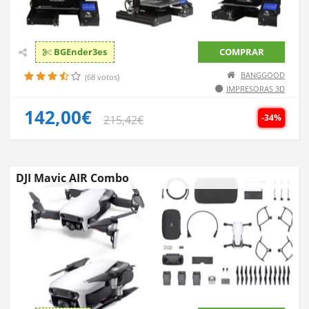
BGEnder3es
COMPRAR
BANGGOOD
(68 votos)
IMPRESORAS 3D
142,00€
-34%
215,42€
DJI Mavic AIR Combo