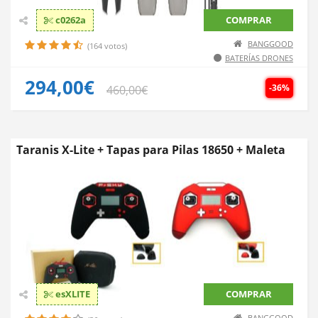
c0262a
COMPRAR
BANGGOOD
(164 votos)
BATERÍAS DRONES
294,00€
-36%
460,00€
Taranis X-Lite + Tapas para Pilas 18650 + Maleta
esXLITE
COMPRAR
BANGGOOD