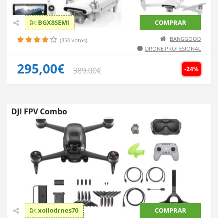
BGX8SEMI
COMPRAR
BANGGOOD
(350 votos)
DRONE PROFESIONAL
295,00€
-24%
389,00€
DJI FPV Combo
xollodrnes70
COMPRAR