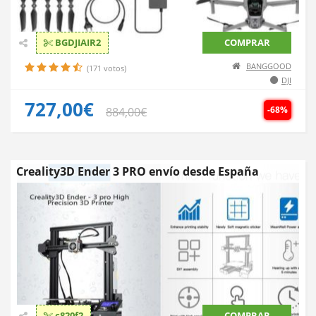
BGDJIAIR2
COMPRAR
BANGGOOD
(171 votos)
DJI
727,00€
-68%
884,00€
Creality3D Ender 3 PRO envío desde España
c820f2
COMPRAR