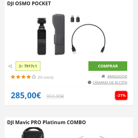
DJI OSMO POCKET
7917c1
COMPRAR
BANGGOOD
(55 votos)
CÁMARAS DE ACCIÓN
285,00€
-21%
359,00€
DJI Mavic PRO Platinum COMBO