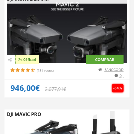
01fba4
COMPRAR
BANGGOOD
(181 votos)
DJI
946,00€
-54%
2.077,91€
DJI MAVIC PRO