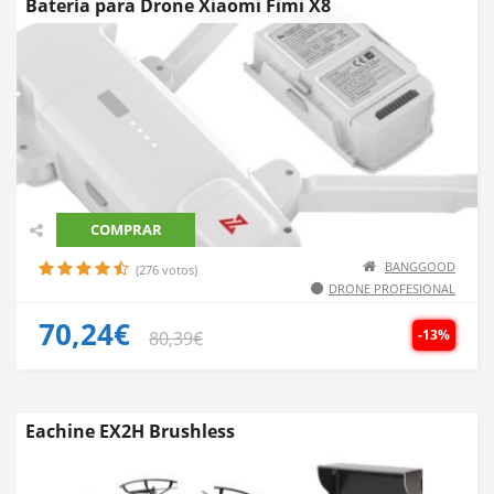
Batería para Drone Xiaomi Fimi X8
COMPRAR
BANGGOOD
(276 votos)
DRONE PROFESIONAL
70,24€
-13%
80,39€
Eachine EX2H Brushless