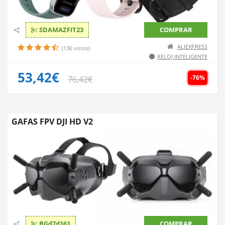
SDAMAZFIT23
COMPRAR
ALIEXPRESS
(136 votos)
RELOJ INTELIGENTE
53,42€
-76%
76,42€
GAFAS FPV DJI HD V2
BGd7d161
COMPRAR