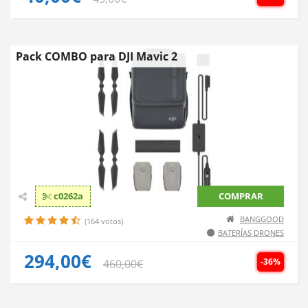
Pack COMBO para DJI Mavic 2
c0262a
COMPRAR
BANGGOOD
(164 votos)
BATERÍAS DRONES
294,00€
-36%
460,00€