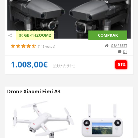
GB-THZOOM2
COMPRAR
GEARBEST
(145 votos)
DJI
1.008,00€
-51%
2.077,91€
Drone Xiaomi Fimi A3