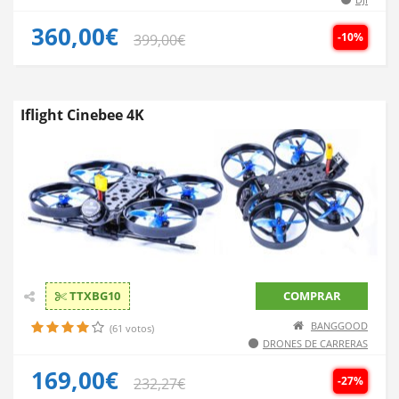
360,00€
-10%
399,00€
Iflight Cinebee 4K
TTXBG10
COMPRAR
BANGGOOD
(61 votos)
DRONES DE CARRERAS
169,00€
-27%
232,27€