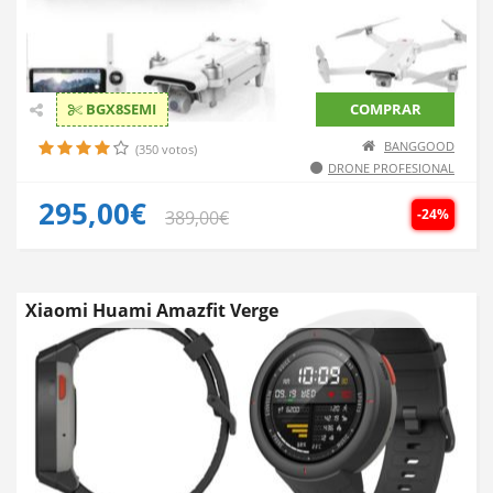
BGX8SEMI
COMPRAR
BANGGOOD
(350 votos)
DRONE PROFESIONAL
295,00€
-24%
389,00€
Xiaomi Huami Amazfit Verge