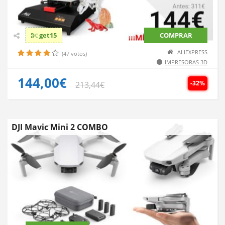
get15
COMPRAR
ALIEXPRESS
(47 votos)
IMPRESORAS 3D
144,00€
-32%
213,44€
DJI Mavic Mini 2 COMBO