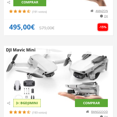
COMPRAR
AMAZON
(191 votos)
DJI
495,00€
-15%
579,00€
DJI Mavic Mini
BGDJIMINI
COMPRAR
BANGGOOD
(193 votos)
DJI