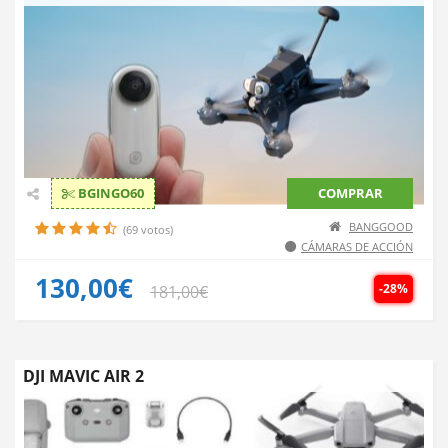
BGINGO60
COMPRAR
BANGGOOD
(69 votos)
CÁMARAS DE ACCIÓN
130,00€
-28%
181,00€
DJI MAVIC AIR 2