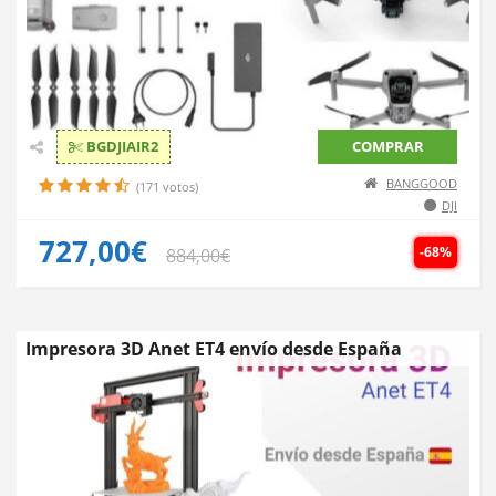
BGDJIAIR2
COMPRAR
BANGGOOD
(171 votos)
DJI
727,00€
-68%
884,00€
Impresora 3D Anet ET4 envío desde España