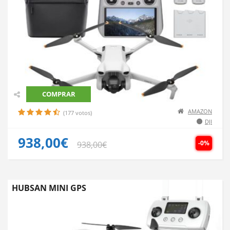
COMPRAR
AMAZON
(177 votos)
DJI
938,00€
-0%
938,00€
HUBSAN MINI GPS