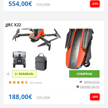
554,00€
-23%
720,00€
JJRC X22
BGb8b43c
COMPRAR
BANGGOOD
(22 votos)
DRONES SELFIE
188,00€
-38%
305,00€