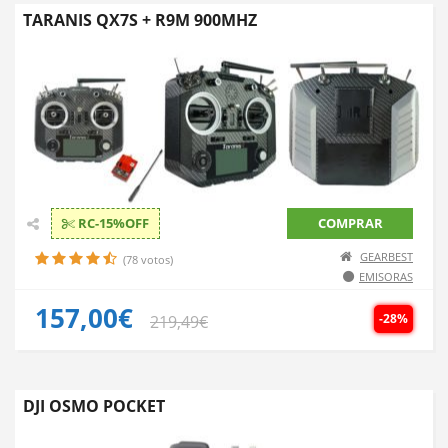
TARANIS QX7S + R9M 900MHZ
RC-15%OFF
COMPRAR
GEARBEST
(78 votos)
EMISORAS
157,00€
-28%
219,49€
DJI OSMO POCKET