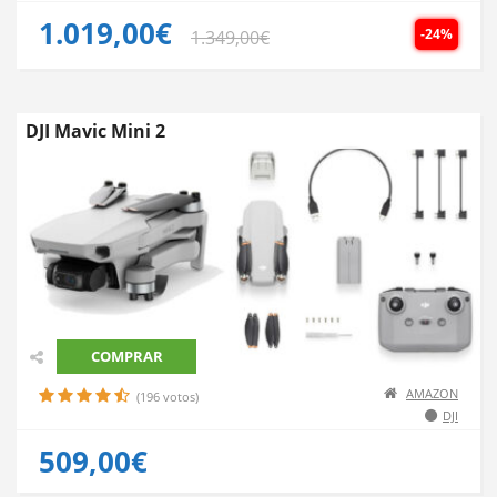
1.019,00€
-24%
1.349,00€
DJI Mavic Mini 2
COMPRAR
AMAZON
(196 votos)
DJI
509,00€