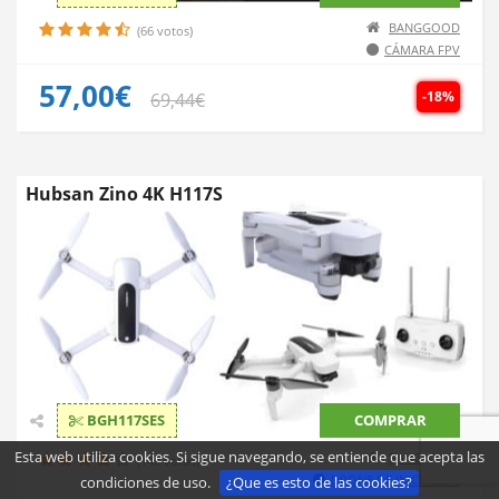
BANGGOOD
(66 votos)
CÁMARA FPV
57,00€
-18%
69,44€
Hubsan Zino 4K H117S
BGH117SES
COMPRAR
Esta web utiliza cookies. Si sigue navegando, se entiende que acepta las
BANGGOOD
(140 votos)
DRONE DE INICIACIÓN
condiciones de uso.
¿Que es esto de las cookies?