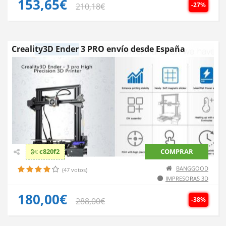
153,65€
-27%
210,18€
Creality3D Ender 3 PRO envío desde España
c820f2
COMPRAR
BANGGOOD
(47 votos)
IMPRESORAS 3D
180,00€
-38%
288,00€