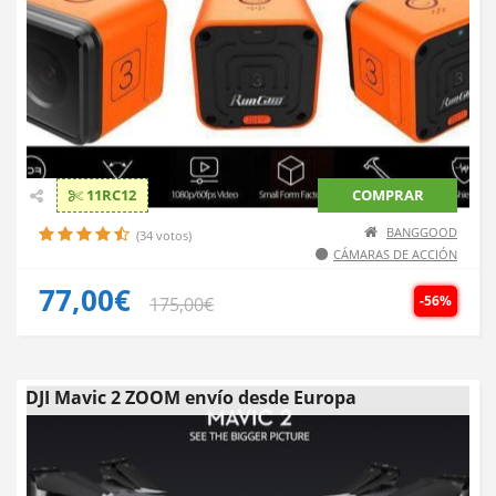
11RC12
COMPRAR
BANGGOOD
(34 votos)
CÁMARAS DE ACCIÓN
77,00€
-56%
175,00€
DJI Mavic 2 ZOOM envío desde Europa