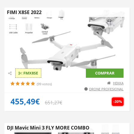
FIMI X8SE 2022
FMX8SE
COMPRAR
HEKKA
(99 votos)
DRONE PROFESIONAL
455,49€
-30%
651,27€
DJI Mavic Mini 3 FLY MORE COMBO