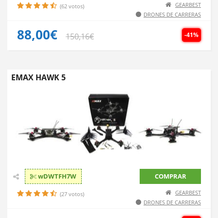
GEARBEST
(62 votos)
DRONES DE CARRERAS
88,00€
-41%
150,16€
EMAX HAWK 5
wDWTFH7W
COMPRAR
GEARBEST
(27 votos)
DRONES DE CARRERAS