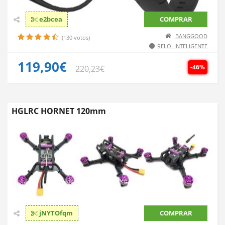
e2bcea
COMPRAR
BANGGOOD
(130 votos)
RELOJ INTELIGENTE
119,90€
-46%
220,23€
HGLRC HORNET 120mm
jNYTOfqm
COMPRAR