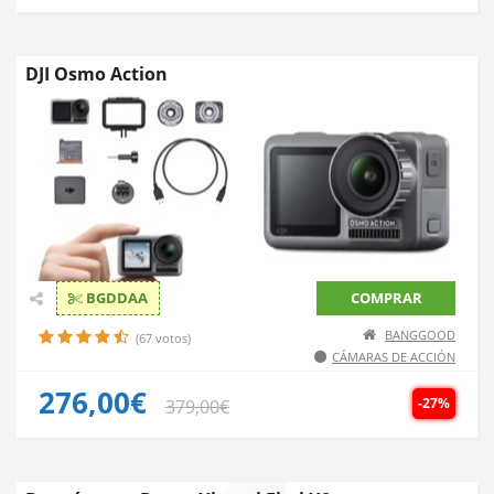
DJI Osmo Action
BGDDAA
COMPRAR
BANGGOOD
(67 votos)
CÁMARAS DE ACCIÓN
276,00€
-27%
379,00€