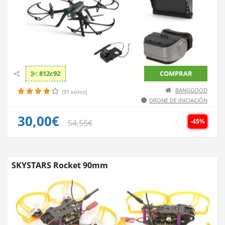
812c92
COMPRAR
BANGGOOD
(91 votos)
DRONE DE INICIACIÓN
30,00€
-45%
54,55€
SKYSTARS Rocket 90mm