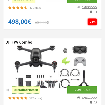
BANGGOOD
(47 votos)
DJI
498,00€
-21%
630,00€
DJI FPV Combo
xollodrnes70
COMPRAR
BANGGOOD
(187 votos)
DJI