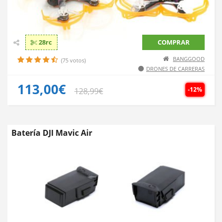
28rc
COMPRAR
BANGGOOD
(75 votos)
DRONES DE CARRERAS
113,00€
-12%
128,99€
Batería DJI Mavic Air