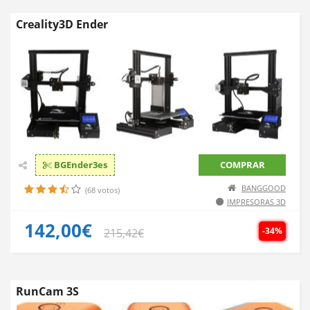
Creality3D Ender
BGEnder3es
COMPRAR
BANGGOOD
(68 votos)
IMPRESORAS 3D
142,00€
-34%
215,42€
RunCam 3S