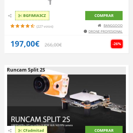
BGFIMIA3CZ
COMPRAR
BANGGOOD
(227 votos)
DRONE PROFESIONAL
197,00€
-26%
266,00€
Runcam Split 2S
CFadmitad
COMPRAR