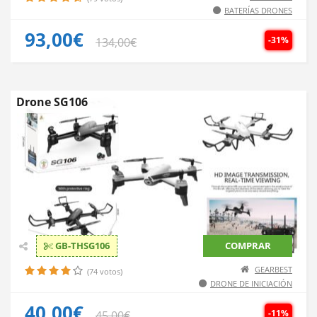
BATERÍAS DRONES
93,00€
-31%
134,00€
Drone SG106
GB-THSG106
COMPRAR
GEARBEST
(74 votos)
DRONE DE INICIACIÓN
40,00€
-11%
45,00€