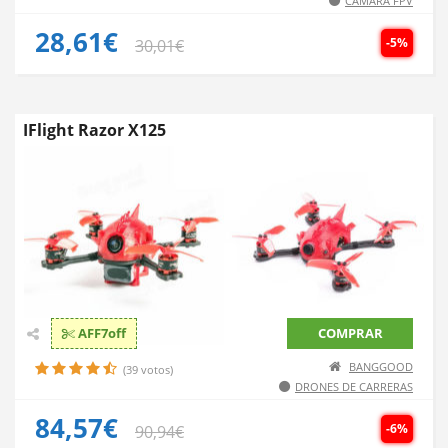
CÁMARA FPV
28,61€
-5%
30,01€
IFlight Razor X125
AFF7off
COMPRAR
BANGGOOD
(39 votos)
DRONES DE CARRERAS
84,57€
-6%
90,94€