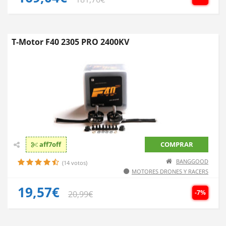
T-Motor F40 2305 PRO 2400KV
aff7off
COMPRAR
BANGGOOD
(14 votos)
MOTORES DRONES Y RACERS
19,57€
-7%
20,99€