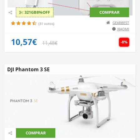
321GB8%OFF
COMPRAR
GEARBEST
(31 votos)
XIAOMI
10,57€
-8%
11,48€
DJI Phantom 3 SE
COMPRAR