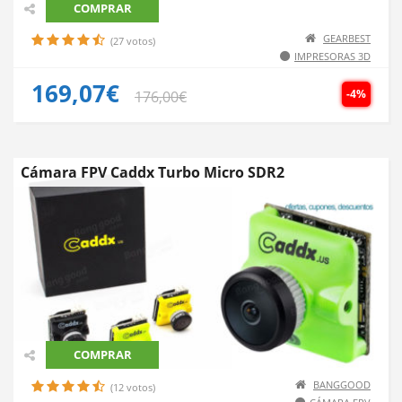
COMPRAR
GEARBEST
(27 votos)
IMPRESORAS 3D
169,07€
-4%
176,00€
Cámara FPV Caddx Turbo Micro SDR2
COMPRAR
BANGGOOD
(12 votos)