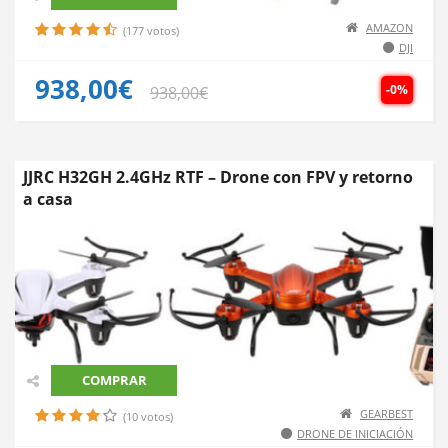
AMAZON
(177 votos)
DJI
938,00€
-0%
938,00€
JJRC H32GH 2.4GHz RTF – Drone con FPV y retorno
a casa
COMPRAR
GEARBEST
(10 votos)
DRONE DE INICIACIÓN