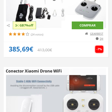
GB7%off
COMPRAR
GEARBEST
(24 votos)
DJI
385,69€
-7%
413,00€
Conector Xiaomi Drone WiFi