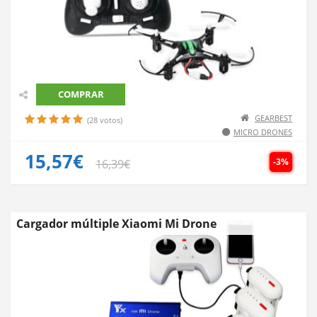
COMPRAR
GEARBEST
(28 votos)
MICRO DRONES
15,57€
-3%
16,39€
Cargador múltiple Xiaomi Mi Drone