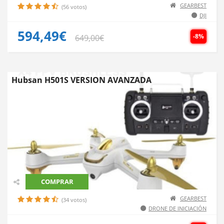
GEARBEST
(56 votos)
DJI
594,49€
-8%
649,00€
Hubsan H501S VERSION AVANZADA
COMPRAR
GEARBEST
(34 votos)
DRONE DE INICIACIÓN