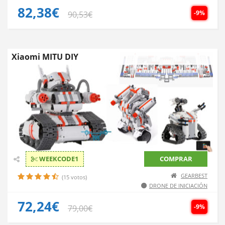
82,38€
-9%
90,53€
Xiaomi MITU DIY
WEEKCODE1
COMPRAR
GEARBEST
(15 votos)
DRONE DE INICIACIÓN
72,24€
-9%
79,00€