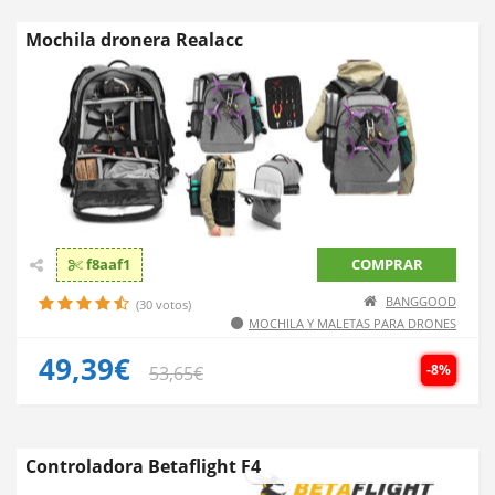
Mochila dronera Realacc
f8aaf1
COMPRAR
BANGGOOD
(30 votos)
MOCHILA Y MALETAS PARA DRONES
49,39€
-8%
53,65€
Controladora Betaflight F4