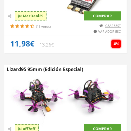
MarDeal29
COMPRAR
GEARBEST
(11 votos)
VARIADOR ESC
11,98€
-8%
13,26€
Lizard95 95mm (Edición Especial)
aff7off
COMPRAR