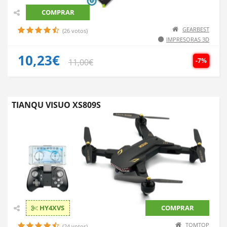
COMPRAR
GEARBEST
(26 votos)
IMPRESORAS 3D
10,23€
-7%
11,00€
TIANQU VISUO XS809S
HY4XVS
COMPRAR
TOMTOP
(24 votos)