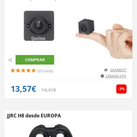
COMPRAR
GEARBEST
(23 votos)
CÁMARA FPV
13,57€
-3%
14,47€
JJRC H8 desde EUROPA