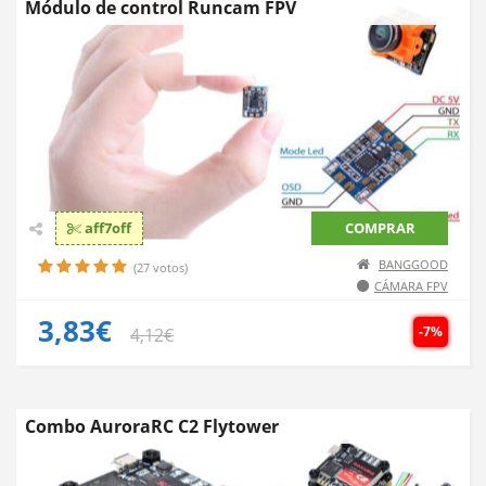
Módulo de control Runcam FPV
aff7off
COMPRAR
BANGGOOD
(27 votos)
CÁMARA FPV
3,83€
-7%
4,12€
Combo AuroraRC C2 Flytower