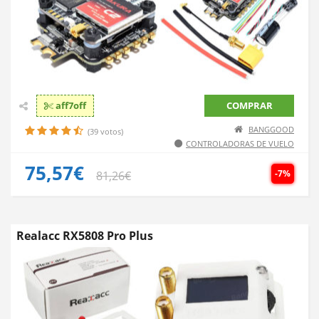
aff7off
COMPRAR
BANGGOOD
(39 votos)
CONTROLADORAS DE VUELO
75,57€
-7%
81,26€
Realacc RX5808 Pro Plus