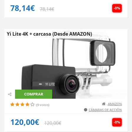
78,14€
-0%
78,14€
Yi Lite 4K + carcasa (Desde AMAZON)
COMPRAR
AMAZON
(9 votos)
CÁMARAS DE ACCIÓN
120,00€
-0%
120,00€