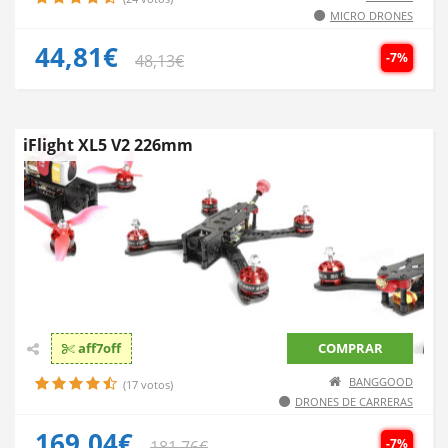
MICRO DRONES
44,81€
-7%
48,13€
iFlight XL5 V2 226mm
aff7off
COMPRAR
BANGGOOD
(17 votos)
DRONES DE CARRERAS
169,04€
-7%
181,76€