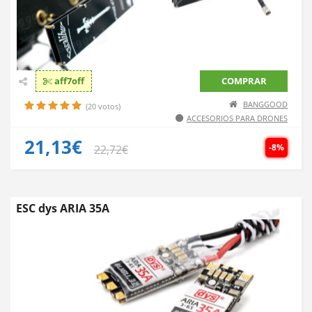
aff7off
COMPRAR
BANGGOOD
(20 votos)
ACCESORIOS PARA DRONES
21,13€
-8%
22,72€
ESC dys ARIA 35A