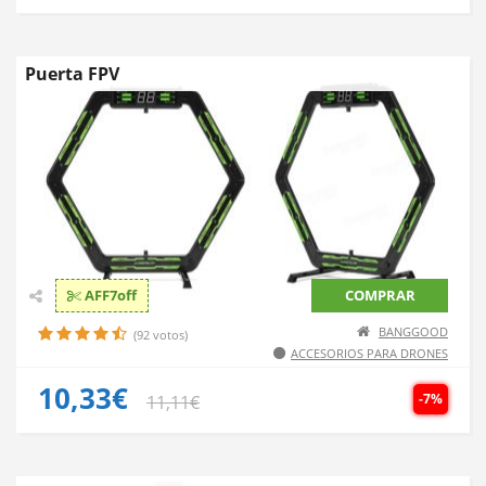
Puerta FPV
AFF7off
COMPRAR
BANGGOOD
(92 votos)
ACCESORIOS PARA DRONES
10,33€
-7%
11,11€