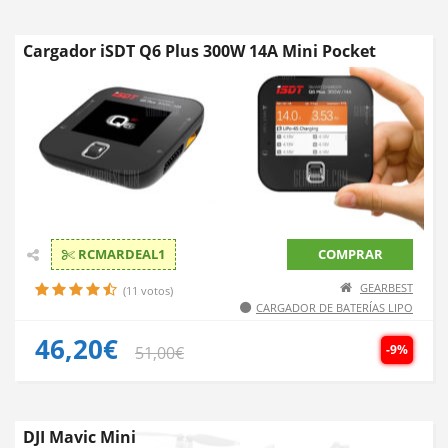
Cargador iSDT Q6 Plus 300W 14A Mini Pocket
RCMARDEAL1
COMPRAR
GEARBEST
(11 votos)
CARGADOR DE BATERÍAS LIPO
46,20€
-9%
51,00€
DJI Mavic Mini