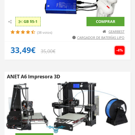
GB $5-1
COMPRAR
GEARBEST
(38 votos)
CARGADOR DE BATERÍAS LIPO
33,49€
-4%
35,00€
ANET A6 Impresora 3D