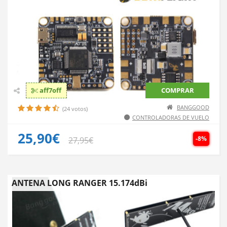
aff7off
COMPRAR
BANGGOOD
(24 votos)
CONTROLADORAS DE VUELO
25,90€
-8%
27,95€
ANTENA LONG RANGER 15.174dBi