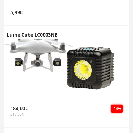
5,99€
Lume Cube LC0003NE
184,00€
-14%
215,00€