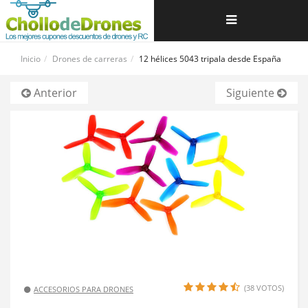
Navegación
de
Inicio
Drones de carreras
12 hélices 5043 tripala desde España
palanca
Anterior
Siguiente
(38 VOTOS)
ACCESORIOS PARA DRONES