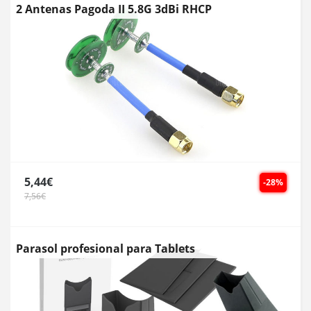
2 Antenas Pagoda II 5.8G 3dBi RHCP
5,44€
-28%
7,56€
Parasol profesional para Tablets