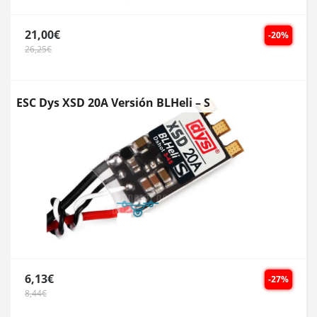
21,00€
-20%
26,25€
ESC Dys XSD 20A Versión BLHeli – S
6,13€
-27%
8,44€