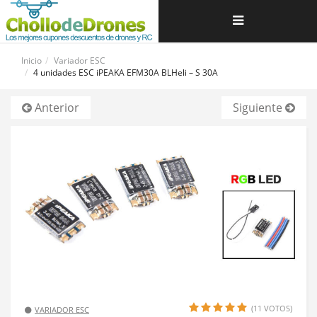
Navegación
de
Inicio
Variador ESC
4 unidades ESC iPEAKA EFM30A BLHeli – S 30A
palanca
Anterior
Siguiente
(11 VOTOS)
VARIADOR ESC