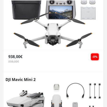
938,00€
-0%
938,00€
DJI Mavic Mini 2