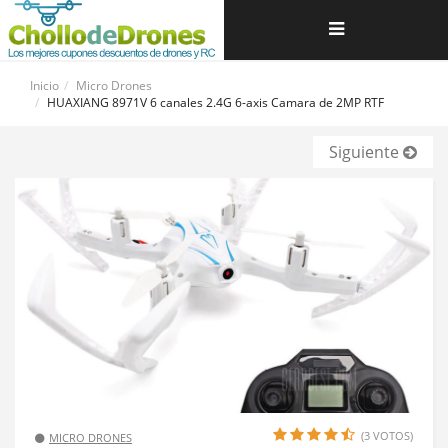
Navegación
de
Inicio
Micro Drones
HUAXIANG 8971V 6 canales 2.4G 6-axis Camara de 2MP RTF
palanca
Siguiente
(3 VOTOS)
MICRO DRONES