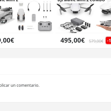
9,00€
495,00€
-
579,00€
licar un comentario.