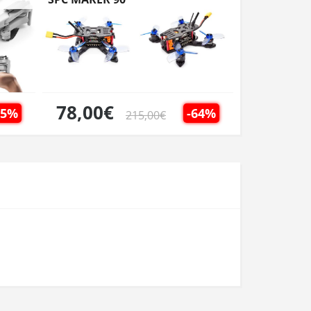
78,00€
15%
-64%
215,00€