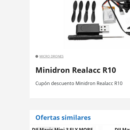
MICRO DRONES
Minidron Realacc R10
Cupón descuento Minidron Realacc R10
Ofertas similares
DJI Mavic Mini 3 FLY MORE
DJI Ma