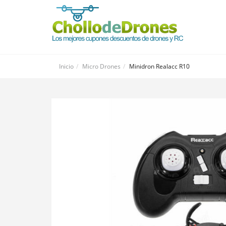
Inicio
Micro Drones
Minidron Realacc R10