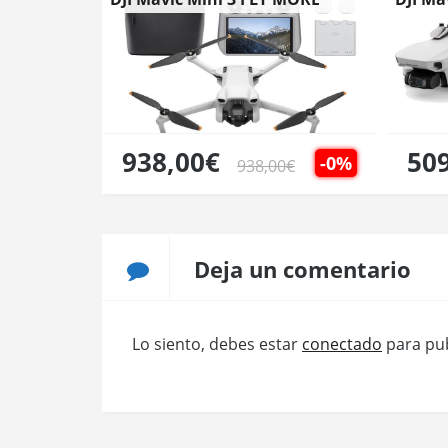
COMBO
938,00€
50
-0%
938,00€
Deja un comentario
Lo siento, debes estar
conectado
para pub