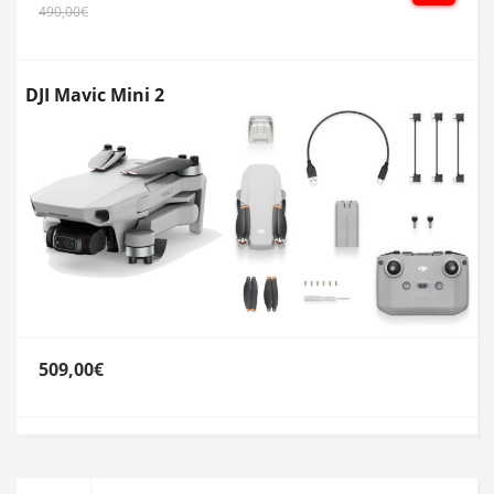
490,00€
DJI Mavic Mini 2
509,00€