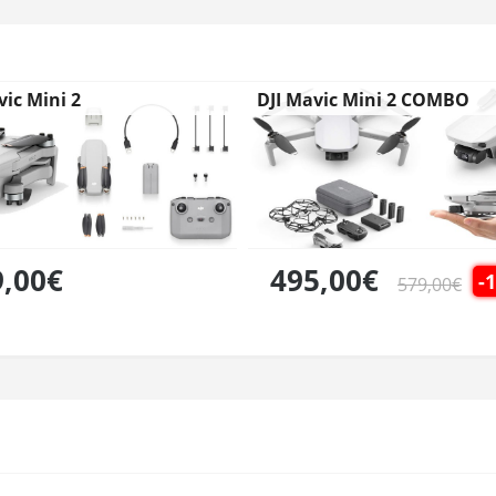
vic Mini 2
DJI Mavic Mini 2 COMBO
9,00€
495,00€
-
579,00€