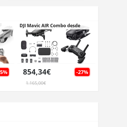
DJI Mavic AIR Combo desde
España
854,34€
15%
-27%
1.165,00€