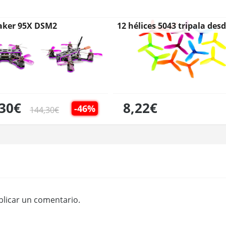
aker 95X DSM2
12 hélices 5043 tripala des
España
,30€
8,22€
-46%
144,30€
licar un comentario.