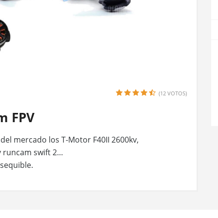
(12 VOTOS)
m FPV
del mercado los T-Motor F40II 2600kv,
v runcam swift 2…
sequible.