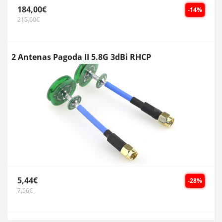
184,00€
-14%
215,00€
2 Antenas Pagoda II 5.8G 3dBi RHCP
5,44€
-28%
7,56€