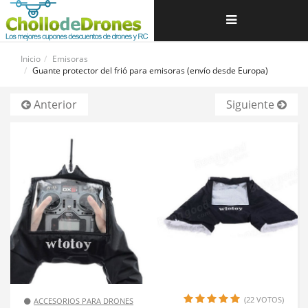
Navegación
de
Inicio
Emisoras
Guante protector del frió para emisoras (envío desde Europa)
palanca
Anterior
Siguiente
(22 VOTOS)
ACCESORIOS PARA DRONES