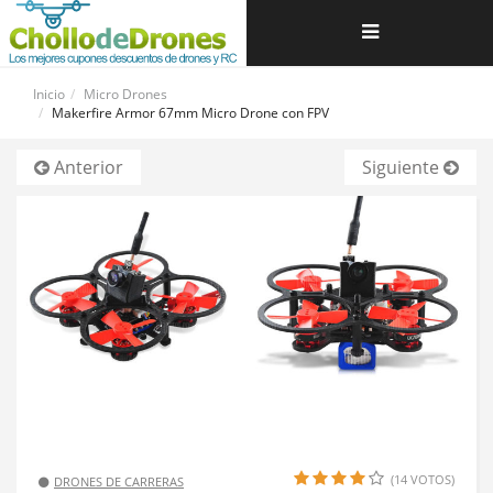
Navegación
de
Inicio
Micro Drones
Makerfire Armor 67mm Micro Drone con FPV
palanca
Anterior
Siguiente
(14 VOTOS)
DRONES DE CARRERAS