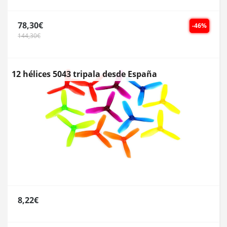
78,30€
-46%
144,30€
12 hélices 5043 tripala desde España
8,22€