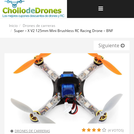
Navegación
de
Inicio
Drones de carreras
Super – X V2 125mm Mini Brushless RC Racing Drone – BNF
palanca
Siguiente
(4 VOTOS)
DRONES DE CARRERAS