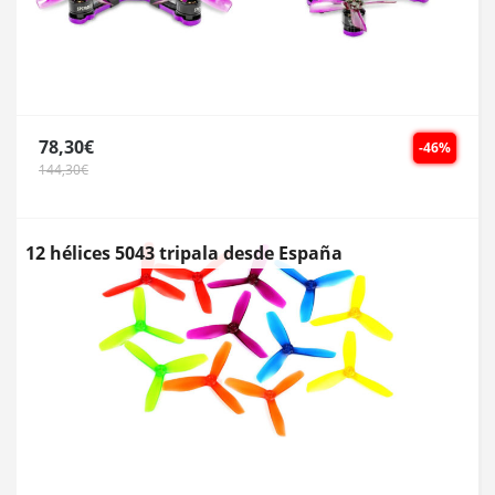
78,30€
-46%
144,30€
12 hélices 5043 tripala desde España